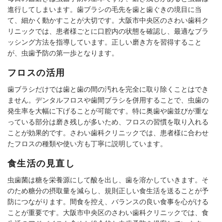
進行してしまいます。歯ブラシの毛先を歯と歯ぐきの境目に当
て、細かく動かすことが大切です。大阪市中央区のさわい歯科ク
リニックでは、患者様ごとに口腔内の状態を確認し、最適なブラ
ッシング方法を指導しています。正しい磨き方を習得すること
が、虫歯予防の第一歩となります。
フロスの活用
歯ブラシだけでは歯と歯の間の汚れを完全に取り除くことはでき
ません。デンタルフロスや歯間ブラシを併用することで、虫歯の
発生率を大幅に下げることが可能です。特に奥歯や歯並びが重な
っている部分は磨き残しが多いため、フロスの習慣を取り入れる
ことが効果的です。さわい歯科クリニックでは、患者様に合わせ
たフロスの種類や使い方も丁寧に説明しています。
食生活の見直し
虫歯菌は糖を栄養源にして酸を出し、歯を溶かしていきます。そ
のため糖分の摂取量を減らし、規則正しい食生活を送ることが予
防につながります。間食を控え、バランスの良い食事を心がける
ことが重要です。大阪市中央区のさわい歯科クリニックでは、食