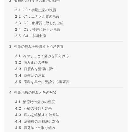
2
虫歯の進行度別の痛みの特徴
2.1
C0：初期虫歯の状態
2.2
C1：エナメル質の虫歯
2.3
C2：象牙質に達した虫歯
2.4
C3：神経に達した虫歯
2.5
C4：末期虫歯
3
虫歯の痛みを軽減する応急処置
3.1
冷やすことで痛みを和らげる
3.2
痛み止めの使用
3.3
口腔内を清潔に保つ
3.4
食生活の注意
3.5
歯科を早めに受診する重要性
4
虫歯治療の痛みとその対策
4.1
治療時の痛みの程度
4.2
麻酔の種類と効果
4.3
痛みを軽減する治療法
4.4
治療後の違和感と対応
4.5
再発防止の取り組み