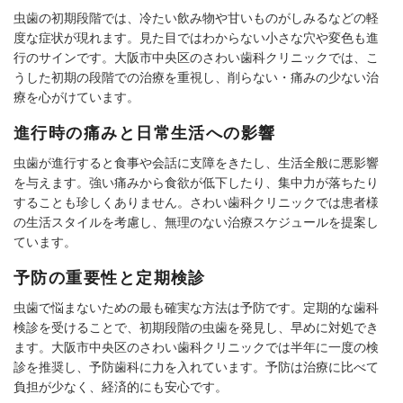
虫歯の初期段階では、冷たい飲み物や甘いものがしみるなどの軽
度な症状が現れます。見た目ではわからない小さな穴や変色も進
行のサインです。大阪市中央区のさわい歯科クリニックでは、こ
うした初期の段階での治療を重視し、削らない・痛みの少ない治
療を心がけています。
進行時の痛みと日常生活への影響
虫歯が進行すると食事や会話に支障をきたし、生活全般に悪影響
を与えます。強い痛みから食欲が低下したり、集中力が落ちたり
することも珍しくありません。さわい歯科クリニックでは患者様
の生活スタイルを考慮し、無理のない治療スケジュールを提案し
ています。
予防の重要性と定期検診
虫歯で悩まないための最も確実な方法は予防です。定期的な歯科
検診を受けることで、初期段階の虫歯を発見し、早めに対処でき
ます。大阪市中央区のさわい歯科クリニックでは半年に一度の検
診を推奨し、予防歯科に力を入れています。予防は治療に比べて
負担が少なく、経済的にも安心です。