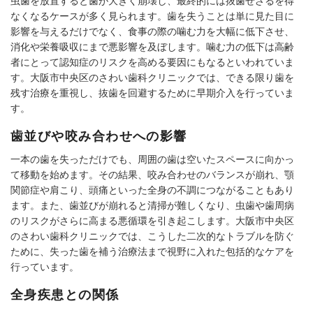
虫歯を放置すると歯が大きく崩壊し、最終的には抜歯せざるを得
なくなるケースが多く見られます。歯を失うことは単に見た目に
影響を与えるだけでなく、食事の際の噛む力を大幅に低下させ、
消化や栄養吸収にまで悪影響を及ぼします。噛む力の低下は高齢
者にとって認知症のリスクを高める要因にもなるといわれていま
す。大阪市中央区のさわい歯科クリニックでは、できる限り歯を
残す治療を重視し、抜歯を回避するために早期介入を行っていま
す。
歯並びや咬み合わせへの影響
一本の歯を失っただけでも、周囲の歯は空いたスペースに向かっ
て移動を始めます。その結果、咬み合わせのバランスが崩れ、顎
関節症や肩こり、頭痛といった全身の不調につながることもあり
ます。また、歯並びが崩れると清掃が難しくなり、虫歯や歯周病
のリスクがさらに高まる悪循環を引き起こします。大阪市中央区
のさわい歯科クリニックでは、こうした二次的なトラブルを防ぐ
ために、失った歯を補う治療法まで視野に入れた包括的なケアを
行っています。
全身疾患との関係