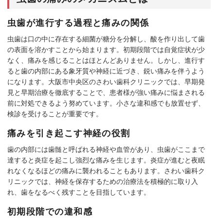
虫歯が進行する過程と痛みの関係
虫歯は口の中に存在する細菌が糖分を分解し、酸を作り出して歯
の表面を溶かすことから始まります。初期段階では自覚症状が少
なく、痛みを感じることはほとんどありません。しかし、進行す
ると歯の内部にある象牙質や神経に近づき、鋭い痛みを伴うよう
になります。大阪市中央区のさわい歯科クリニックでは、早期発
見と早期治療を徹底することで、患者様が強い痛みに悩まされる
前に対処できるよう努めています。小さな違和感でも放置せず、
検診を受けることが重要です。
痛みを引き起こす神経の役割
歯の内部には歯髄と呼ばれる神経や血管があり、虫歯がここまで
達すると炎症を起こし強烈な痛みを生じます。炎症が進むと夜眠
れなくなるほどの痛みに襲われることもあります。さわい歯科ク
リニックでは、神経を保存するための治療法を積極的に取り入
れ、歯をなるべく残すことを目指しています。
初期段階での違和感