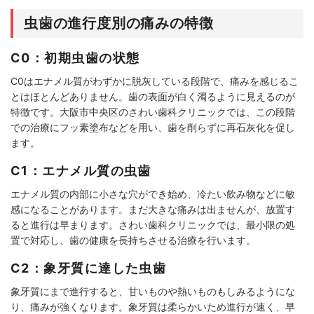
虫歯の進行度別の痛みの特徴
C0：初期虫歯の状態
C0はエナメル質がわずかに脱灰している段階で、痛みを感じるこ
とはほとんどありません。歯の表面が白く濁るように見えるのが
特徴です。大阪市中央区のさわい歯科クリニックでは、この段階
での治療にフッ素塗布などを用い、歯を削らずに再石灰化を促し
ます。
C1：エナメル質の虫歯
エナメル質の内部に小さな穴ができ始め、冷たい飲み物などに敏
感になることがあります。まだ大きな痛みは出ませんが、放置す
ると進行は早まります。さわい歯科クリニックでは、最小限の処
置で対応し、歯の健康を長持ちさせる治療を行います。
C2：象牙質に達した虫歯
象牙質にまで進行すると、甘いものや熱いものもしみるようにな
り、痛みが強くなります。象牙質は柔らかいため進行が速く、早