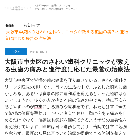
大阪市中央区で歯科クリニックを
お探しなら、さわい歯科クリニックへ！
Home
お知らせ
大阪市中央区のさわい歯科クリニックが教える虫歯の痛みと進行
度に応じた最善の治療法
コラム
2026-05-15
大阪市中央区のさわい歯科クリニックが教え
る虫歯の痛みと進行度に応じた最善の治療法
大阪市中央区で皆様の歯の健康を守り続けている、さわい歯科ク
リニック院長の澤井です。日々の生活の中で、ふとした瞬間に歯
がしみる、あるいは食事の際に違和感を覚えるといった経験はな
いでしょうか。多くの方が抱える歯の悩みの中でも、特に不安を
感じやすいのが
虫歯
による痛みや違和感です。私たちは常に全力
で皆様の健康を手助けしたいと考えており、単に今ある痛みを止
めるだけでなく、治療後も笑顔を継続できるよう予防の重要性を
訴え続けています。医療は日々進歩しており、当院では常に勉強
を怠らず、最新の知見に基づいた治療を提供できる体制を整えて