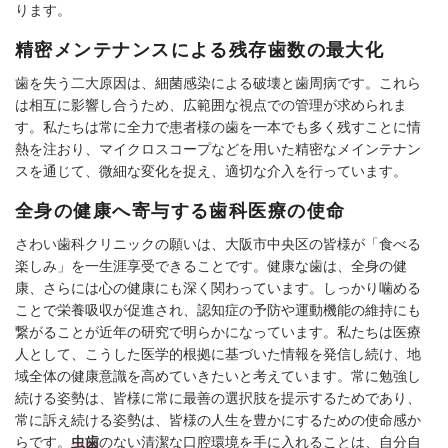
ります。
精密メンテナンスによる残存歯数の最大化
歯を失う二大原因は、細菌感染による破壊と歯周病です。これら
は相互に影響し合うため、広範囲な視点での管理が求められま
す。私たちは常に全力で患者様の歯を一本でも多く残すことに情
熱を注おり、マイクロスコープなどを用いた精密なメインテナン
スを通じて、微細な変化を捉え、適切な介入を行っています。
全身の健康へ寄与する歯科医療の使命
さわい歯科クリニックの願いは、大阪市中央区の皆様が「食べる
楽しみ」を一生涯享受できることです。健康な歯は、全身の健
康、さらには心の健康にも深く関わっています。しっかり噛める
ことで栄養吸収が促進され、認知症の予防や運動機能の維持にも
繋がることが近年の研究で明らかになっています。私たちは医療
人として、こうした医学的根拠に基づいた情報を発信し続け、地
域全体の健康意識を高めていきたいと考えています。常に勉強し
続ける姿勢は、皆様に常に最善の選択肢を提示するためであり、
常に訴え続ける姿勢は、皆様の人生を豊かにするための使命感か
らです。
虫歯
のない清潔な口腔環境を手に入れることは、自分自