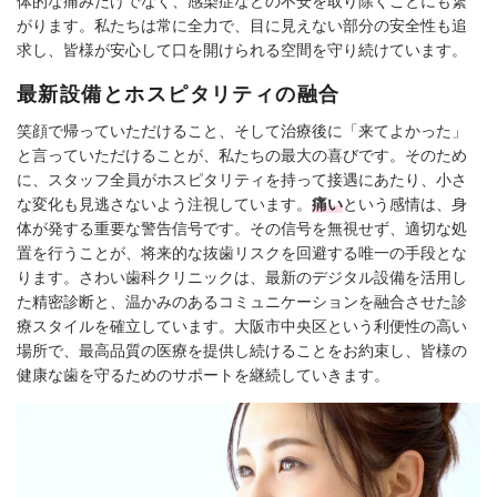
体的な痛みだけでなく、感染症などの不安を取り除くことにも繋
がります。私たちは常に全力で、目に見えない部分の安全性も追
求し、皆様が安心して口を開けられる空間を守り続けています。
最新設備とホスピタリティの融合
笑顔で帰っていただけること、そして治療後に「来てよかった」
と言っていただけることが、私たちの最大の喜びです。そのため
に、スタッフ全員がホスピタリティを持って接遇にあたり、小さ
な変化も見逃さないよう注視しています。
痛い
という感情は、身
体が発する重要な警告信号です。その信号を無視せず、適切な処
置を行うことが、将来的な抜歯リスクを回避する唯一の手段とな
ります。さわい歯科クリニックは、最新のデジタル設備を活用し
た精密診断と、温かみのあるコミュニケーションを融合させた診
療スタイルを確立しています。大阪市中央区という利便性の高い
場所で、最高品質の医療を提供し続けることをお約束し、皆様の
健康な歯を守るためのサポートを継続していきます。