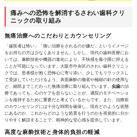
痛みへの恐怖を解消するさわい歯科クリ
ニックの取り組み
無痛治療へのこだわりとカウンセリング
「歯医者は怖い」「痛い治療をされるのが嫌だ」というイメージ
をお持ちの方は少なくありません。しかし、現代の歯科医療にお
いては、麻酔技術や機器の進化により、不快感を最小限に抑える
ことが可能になっています。大阪市中央区のさわい歯科クリニッ
クでは、患者様が抱く恐怖心に寄り添い、少しでもリラックスし
て受診していただけるよう、表面麻酔の徹底や極細の針の使用な
ど、細部までこだわった無痛治療に取り組んでいます。
虫歯
の治
療であっても、心のケアを怠らないことが、通院のモチベーショ
ンを維持するために重要だと考えているからです。また、治療前
のカウンセリングには十分な時間を確保し、現在どのような状態
にあるのか、これからどのような処置を行うのかを視覚的に分か
りやすく解説することで、精神的な安心感を提供しています。
高度な麻酔技術と身体的負担の軽減