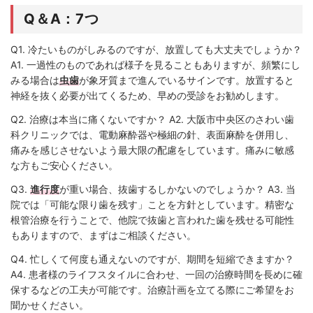
Q＆A：7つ
Q1. 冷たいものがしみるのですが、放置しても大丈夫でしょうか？
A1. 一過性のものであれば様子を見ることもありますが、頻繁にし
みる場合は
虫歯
が象牙質まで進んでいるサインです。放置すると
神経を抜く必要が出てくるため、早めの受診をお勧めします。
Q2. 治療は本当に痛くないですか？ A2. 大阪市中央区のさわい歯
科クリニックでは、電動麻酔器や極細の針、表面麻酔を併用し、
痛みを感じさせないよう最大限の配慮をしています。痛みに敏感
な方もご安心ください。
Q3.
進行度
が重い場合、抜歯するしかないのでしょうか？ A3. 当
院では「可能な限り歯を残す」ことを方針としています。精密な
根管治療を行うことで、他院で抜歯と言われた歯を残せる可能性
もありますので、まずはご相談ください。
Q4. 忙しくて何度も通えないのですが、期間を短縮できますか？
A4. 患者様のライフスタイルに合わせ、一回の治療時間を長めに確
保するなどの工夫が可能です。治療計画を立てる際にご希望をお
聞かせください。