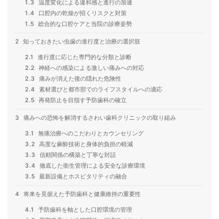
1.3
温度変化による違和感と進行の加速
1.4
口腔内の乾燥が招くリスクと対策
1.5
総合的な口腔ケアと当院の診療姿勢
2
知っておきたい虫歯の進行度と治療の選択肢
2.1
進行度に応じた専門的な分類と診断
2.2
神経への感染による激しい痛みへの対応
2.3
痛みが消えた後の隠れた危険性
2.4
素材選びと都市部でのライフスタイルへの適応
2.5
再発防止を目指す予防歯科の確立
3
痛みへの恐怖を解消するさわい歯科クリニックの取り組み
3.1
無痛治療へのこだわりとカウンセリング
3.2
高度な麻酔技術と身体的負担の軽減
3.3
信頼関係の構築と丁寧な対話
3.4
徹底した衛生管理による安全な診療環境
3.5
最新設備とホスピタリティの融合
4
将来を見据えた予防歯科と健康維持の重要性
4.1
予防歯科を軸とした口腔環境の管理