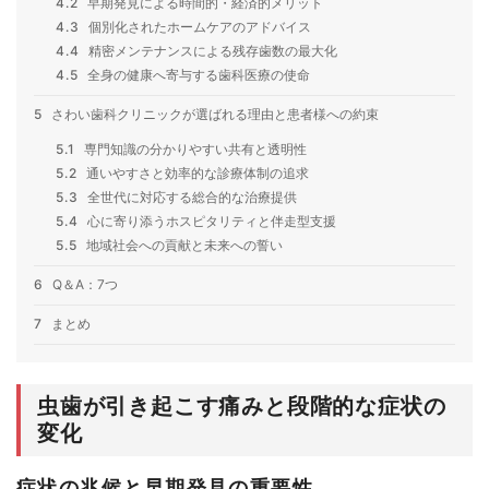
4.2
早期発見による時間的・経済的メリット
4.3
個別化されたホームケアのアドバイス
4.4
精密メンテナンスによる残存歯数の最大化
4.5
全身の健康へ寄与する歯科医療の使命
5
さわい歯科クリニックが選ばれる理由と患者様への約束
5.1
専門知識の分かりやすい共有と透明性
5.2
通いやすさと効率的な診療体制の追求
5.3
全世代に対応する総合的な治療提供
5.4
心に寄り添うホスピタリティと伴走型支援
5.5
地域社会への貢献と未来への誓い
6
Q＆A：7つ
7
まとめ
虫歯が引き起こす痛みと段階的な症状の
変化
症状の兆候と早期発見の重要性