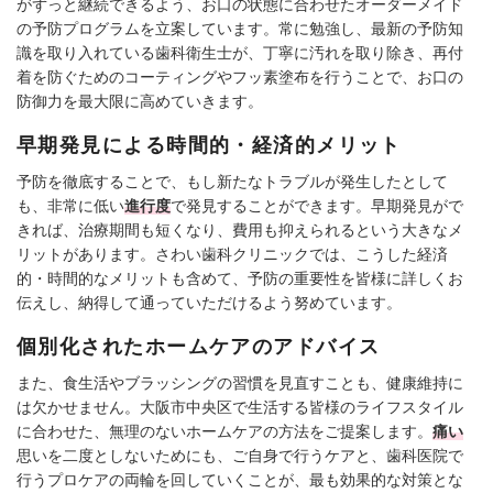
がずっと継続できるよう、お口の状態に合わせたオーダーメイド
の予防プログラムを立案しています。常に勉強し、最新の予防知
識を取り入れている歯科衛生士が、丁寧に汚れを取り除き、再付
着を防ぐためのコーティングやフッ素塗布を行うことで、お口の
防御力を最大限に高めていきます。
早期発見による時間的・経済的メリット
予防を徹底することで、もし新たなトラブルが発生したとして
も、非常に低い
進行度
で発見することができます。早期発見がで
きれば、治療期間も短くなり、費用も抑えられるという大きなメ
リットがあります。さわい歯科クリニックでは、こうした経済
的・時間的なメリットも含めて、予防の重要性を皆様に詳しくお
伝えし、納得して通っていただけるよう努めています。
個別化されたホームケアのアドバイス
また、食生活やブラッシングの習慣を見直すことも、健康維持に
は欠かせません。大阪市中央区で生活する皆様のライフスタイル
に合わせた、無理のないホームケアの方法をご提案します。
痛い
思いを二度としないためにも、ご自身で行うケアと、歯科医院で
行うプロケアの両輪を回していくことが、最も効果的な対策とな