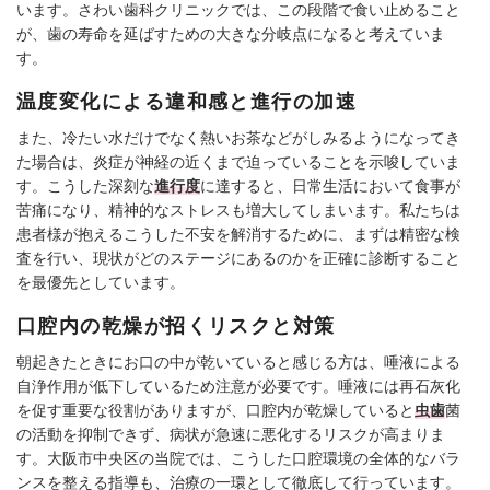
います。さわい歯科クリニックでは、この段階で食い止めること
が、歯の寿命を延ばすための大きな分岐点になると考えていま
す。
温度変化による違和感と進行の加速
また、冷たい水だけでなく熱いお茶などがしみるようになってき
た場合は、炎症が神経の近くまで迫っていることを示唆していま
す。こうした深刻な
進行度
に達すると、日常生活において食事が
苦痛になり、精神的なストレスも増大してしまいます。私たちは
患者様が抱えるこうした不安を解消するために、まずは精密な検
査を行い、現状がどのステージにあるのかを正確に診断すること
を最優先としています。
口腔内の乾燥が招くリスクと対策
朝起きたときにお口の中が乾いていると感じる方は、唾液による
自浄作用が低下しているため注意が必要です。唾液には再石灰化
を促す重要な役割がありますが、口腔内が乾燥していると
虫歯
菌
の活動を抑制できず、病状が急速に悪化するリスクが高まりま
す。大阪市中央区の当院では、こうした口腔環境の全体的なバラ
ンスを整える指導も、治療の一環として徹底して行っています。