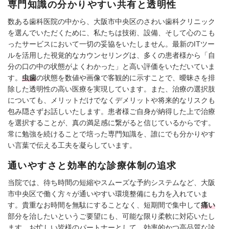
専門知識の分かりやすい共有と透明性
数ある歯科医院の中から、大阪市中央区のさわい歯科クリニック
を選んでいただくために、私たちは技術、設備、そして心のこも
ったサービスにおいて一切の妥協をいたしません。最新のITツー
ルを活用した視覚的なカウンセリングは、多くの患者様から「自
分の口の中の状態がよくわかった」と高い評価をいただいていま
す。
虫歯
の状態を数値や画像で客観的に示すことで、曖昧さを排
除した透明性の高い医療を実現しています。また、治療の選択肢
についても、メリットだけでなくデメリットや将来的なリスクも
包み隠さずお話しいたします。患者様ご自身が納得した上で治療
を選択することが、真の満足感に繋がると信じているからです。
常に勉強を続けることで培った専門知識を、誰にでも分かりやす
い言葉で伝える工夫を凝らしています。
通いやすさと効率的な診療体制の追求
当院では、待ち時間の短縮やスムーズな予約システムなど、大阪
市中央区で働く方々が通いやすい環境整備にも力を入れていま
す。貴重なお時間を無駄にすることなく、短期間で集中して
痛い
部分を治したいというご要望にも、可能な限り柔軟に対応いたし
ます。お忙しい皆様のパートナーとして、効率的かつ高品質な診