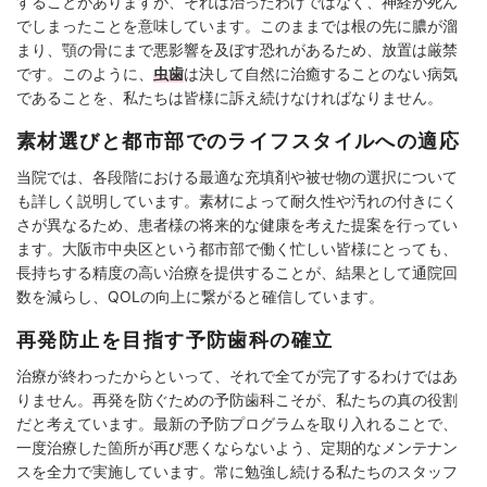
することがありますが、それは治ったわけではなく、神経が死ん
でしまったことを意味しています。このままでは根の先に膿が溜
まり、顎の骨にまで悪影響を及ぼす恐れがあるため、放置は厳禁
です。このように、
虫歯
は決して自然に治癒することのない病気
であることを、私たちは皆様に訴え続けなければなりません。
素材選びと都市部でのライフスタイルへの適応
当院では、各段階における最適な充填剤や被せ物の選択について
も詳しく説明しています。素材によって耐久性や汚れの付きにく
さが異なるため、患者様の将来的な健康を考えた提案を行ってい
ます。大阪市中央区という都市部で働く忙しい皆様にとっても、
長持ちする精度の高い治療を提供することが、結果として通院回
数を減らし、QOLの向上に繋がると確信しています。
再発防止を目指す予防歯科の確立
治療が終わったからといって、それで全てが完了するわけではあ
りません。再発を防ぐための予防歯科こそが、私たちの真の役割
だと考えています。最新の予防プログラムを取り入れることで、
一度治療した箇所が再び悪くならないよう、定期的なメンテナン
スを全力で実施しています。常に勉強し続ける私たちのスタッフ