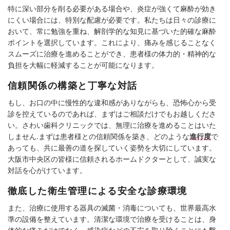
特に深い部分を削る必要がある場合や、炎症が強くて麻酔が効き
にくい場合には、特別な配慮が必要です。私たちは日々の診療に
おいて、常に勉強を重ね、解剖学的な知見に基づいた的確な麻酔
ポイントを選択しています。これにより、痛みを感じることなく
スムーズに治療を進めることができ、患者様の体力的・精神的な
負担を大幅に軽減することが可能になります。
信頼関係の構築と丁寧な対話
もし、お口の中に慢性的な違和感がありながらも、恐怖心から受
診を控えているのであれば、まずはご相談だけでもお越しくださ
い。さわい歯科クリニックでは、無理に治療を進めることはいた
しません.まずは患者様との信頼関係を築き、どのような
進行度
で
あっても、共に最善の道を探していく姿勢を大切にしています。
大阪市中央区の皆様に信頼されるホームドクターとして、誠実な
対話を心がけています。
徹底した衛生管理による安全な診療環境
また、治療に使用する器具の滅菌・消毒についても、世界最高水
準の設備を整えています。清潔な環境で治療を受けることは、身