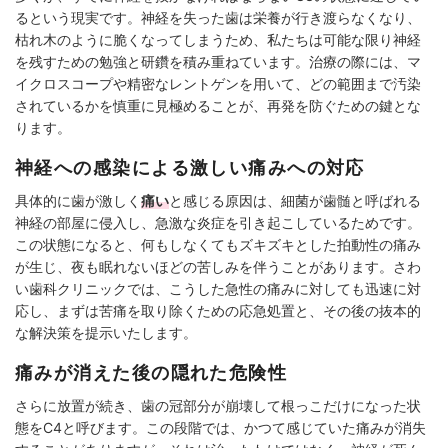
るという現実です。神経を失った歯は栄養が行き渡らなくなり、
枯れ木のように脆くなってしまうため、私たちは可能な限り神経
を残すための勉強と研鑽を積み重ねています。治療の際には、マ
イクロスコープや精密なレントゲンを用いて、どの範囲まで汚染
されているかを慎重に見極めることが、再発を防ぐための鍵とな
ります。
神経への感染による激しい痛みへの対応
具体的に歯が激しく
痛い
と感じる原因は、細菌が歯髄と呼ばれる
神経の部屋に侵入し、急激な炎症を引き起こしているためです。
この状態になると、何もしなくてもズキズキとした拍動性の痛み
が生じ、夜も眠れないほどの苦しみを伴うことがあります。さわ
い歯科クリニックでは、こうした急性の痛みに対しても迅速に対
応し、まずは苦痛を取り除くための応急処置と、その後の抜本的
な解決策を提示いたします。
痛みが消えた後の隠れた危険性
さらに放置が続き、歯の冠部分が崩壊して根っこだけになった状
態をC4と呼びます。この段階では、かつて感じていた痛みが消失