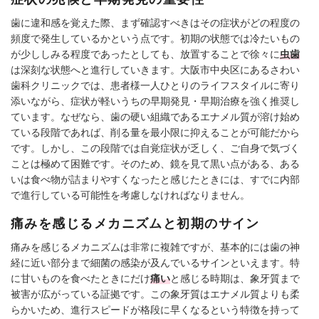
歯に違和感を覚えた際、まず確認すべきはその症状がどの程度の
頻度で発生しているかという点です。初期の状態では冷たいもの
が少ししみる程度であったとしても、放置することで徐々に
虫歯
は深刻な状態へと進行していきます。大阪市中央区にあるさわい
歯科クリニックでは、患者様一人ひとりのライフスタイルに寄り
添いながら、症状が軽いうちの早期発見・早期治療を強く推奨し
ています。なぜなら、歯の硬い組織であるエナメル質が溶け始め
ている段階であれば、削る量を最小限に抑えることが可能だから
です。しかし、この段階では自覚症状が乏しく、ご自身で気づく
ことは極めて困難です。そのため、鏡を見て黒い点がある、ある
いは食べ物が詰まりやすくなったと感じたときには、すでに内部
で進行している可能性を考慮しなければなりません。
痛みを感じるメカニズムと初期のサイン
痛みを感じるメカニズムは非常に複雑ですが、基本的には歯の神
経に近い部分まで細菌の感染が及んでいるサインといえます。特
に甘いものを食べたときにだけ
痛い
と感じる時期は、象牙質まで
被害が広がっている証拠です。この象牙質はエナメル質よりも柔
らかいため、進行スピードが格段に早くなるという特徴を持って